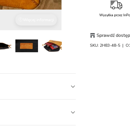
Wysyłka przez InPo
Więcej informacji
Z miłością do szczegółów
Sprawdź dostępn
SKU:
2H83-48-5
| O
doku galerii
Załaduj obraz 5 w widoku galerii
Załaduj obraz 5 w widoku galerii
Załaduj obraz 5 w widoku galerii
Załaduj obraz 5 w widoku galerii
Załaduj obraz 5 w