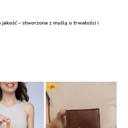
akość – stworzona z myślą o trwałości i
- 11%
- 40%