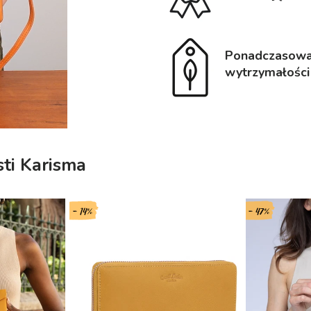
Ponadczasowa j
wytrzymałości
ti Karisma
- 14%
- 47%