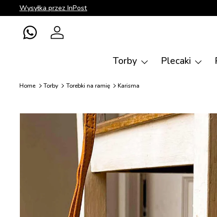
Wysyłka przez InPost
Bezpośrednio do treści
WhatsApp
Zaloguj się
Torby
Plecaki
Home
Torby
Torebki na ramię
Karisma