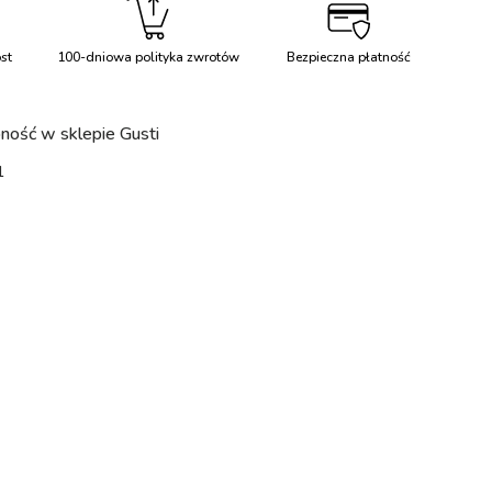
st
100-dniowa polityka zwrotów
Bezpieczna płatność
Więcej informacji
ość w sklepie Gusti
1
 widoku galerii