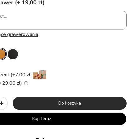
awer (+ 19,00 zł)
ące grawerowania
zent (+7,00 zł)
(+29,00 zł)
Do koszyka
+
Kup teraz