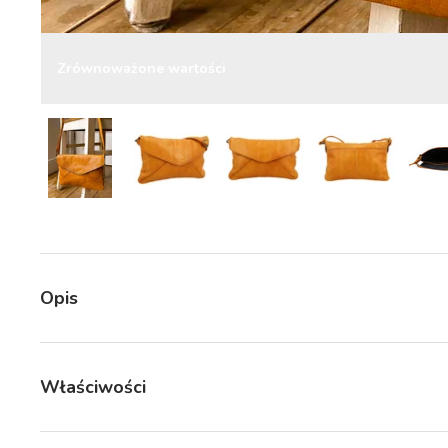
Zrównoważone wartości
Załaduj obraz 5 w widoku galerii
Załaduj obraz 5 w widoku galerii
Załaduj obraz 5 w wi
Opis
Właściwości