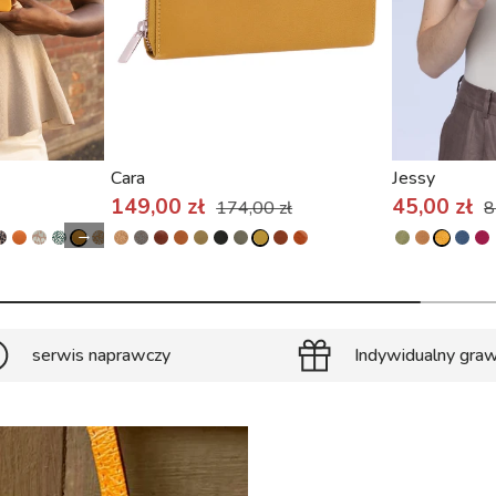
Cara
Jessy
149,00 zł
45,00 zł
174,00 zł
8
→
serwis naprawczy
Indywidualny gra