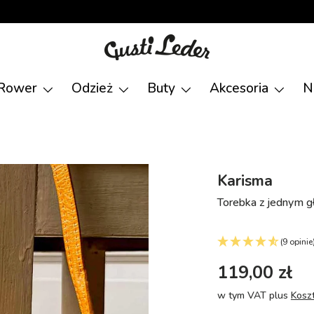
Rower
Odzież
Buty
Akcesoria
N
Karisma
Torebka z jednym 
(9 opinie
119,00 zł
w tym VAT plus
Kosz